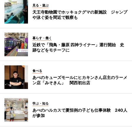
見る・遊ぶ
天王寺動物園でホッキョクグマの新施設 ジャンプ
や泳ぐ姿を間近で観察も
暮らす・働く
近鉄で「飛鳥・藤原 四神ライナー」運行開始 史
跡などをモチーフに
食べる
あべのキューズモールにヒカキンさん店主のラーメ
ン店「みそきん」 関西初出店
学ぶ・知る
あべのハルカスで夏恒例の子ども仕事体験 240人
が参加