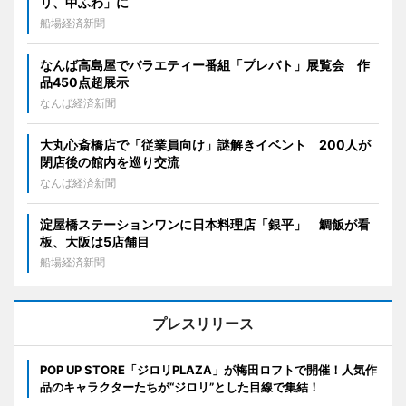
リ、中ふわ」に
船場経済新聞
なんば高島屋でバラエティー番組「プレバト」展覧会 作
品450点超展示
なんば経済新聞
大丸心斎橋店で「従業員向け」謎解きイベント 200人が
閉店後の館内を巡り交流
なんば経済新聞
淀屋橋ステーションワンに日本料理店「銀平」 鯛飯が看
板、大阪は5店舗目
船場経済新聞
プレスリリース
POP UP STORE「ジロリPLAZA」が梅田ロフトで開催！人気作
品のキャラクターたちが“ジロリ”とした目線で集結！