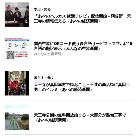
学ぶ・知る
「あべのハルカス 縁活テレビ」配信開始－阿倍野・天
王寺の情報伝える（あべの経済新聞）
関西空港にQRコード使う多言語サービス－スマホに15
言語の翻訳表示（みんなの空港新聞）
みんなの空港新聞
暮らす・働く
天王寺が真田幸村で街おこし－玉造の商店街に真田十
勇士のイルミ（あべの経済新聞）
天王寺公園の無料開放始まる－大部分が整備工事で
（あべの経済新聞）