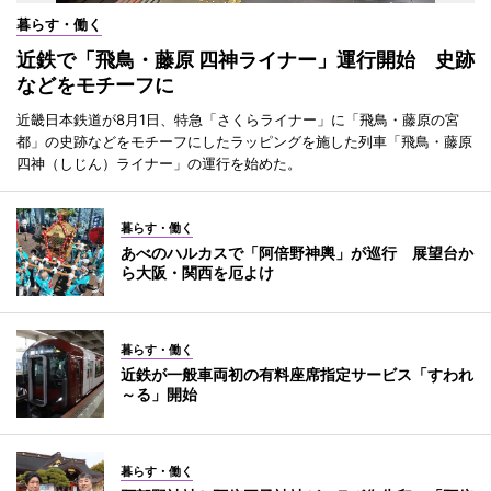
暮らす・働く
近鉄で「飛鳥・藤原 四神ライナー」運行開始 史跡
などをモチーフに
近畿日本鉄道が8月1日、特急「さくらライナー」に「飛鳥・藤原の宮
都」の史跡などをモチーフにしたラッピングを施した列車「飛鳥・藤原
四神（しじん）ライナー」の運行を始めた。
暮らす・働く
あべのハルカスで「阿倍野神輿」が巡行 展望台か
ら大阪・関西を厄よけ
暮らす・働く
近鉄が一般車両初の有料座席指定サービス「すわれ
～る」開始
暮らす・働く