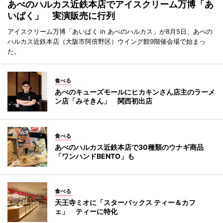
あべのハルカス近鉄本店でアイスクリーム万博「あ
いぱく」 実演販売に行列
アイスクリーム万博「あいぱく in あべのハルカス」が8月5日、あべの
ハルカス近鉄本店（大阪市阿倍野区）ウイング館9階催会場で始まっ
た。
食べる
あべのキューズモールにヒカキンさん店主のラーメ
ン店「みそきん」 関西初出店
食べる
あべのハルカス近鉄本店で30種類のウナギ商品
「ワンハンドBENTO」も
食べる
天王寺ミオに「スターバックス ティー＆カフ
ェ」 ティーに特化