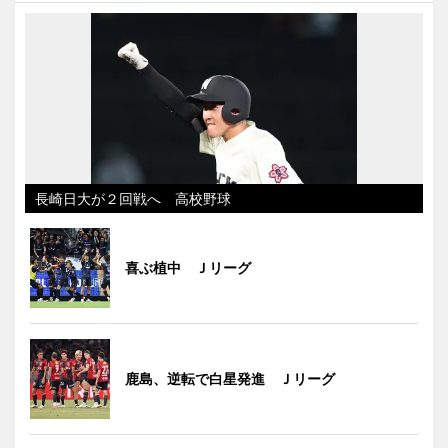
長崎日大が２回戦へ 高校野球
喜ぶ植中 Ｊリーグ
鹿島、逆転で白星発進 Ｊリーグ