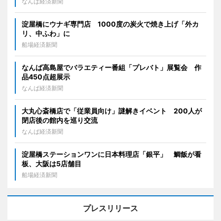
なんば経済新聞
淀屋橋にウナギ専門店 1000度の炭火で焼き上げ「外カ
リ、中ふわ」に
船場経済新聞
なんば高島屋でバラエティー番組「プレバト」展覧会 作
品450点超展示
なんば経済新聞
大丸心斎橋店で「従業員向け」謎解きイベント 200人が
閉店後の館内を巡り交流
なんば経済新聞
淀屋橋ステーションワンに日本料理店「銀平」 鯛飯が看
板、大阪は5店舗目
船場経済新聞
プレスリリース