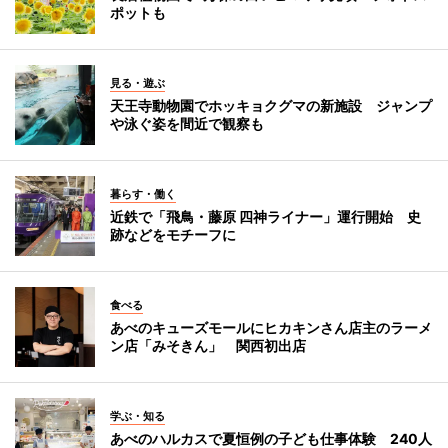
ポットも
見る・遊ぶ
天王寺動物園でホッキョクグマの新施設 ジャンプ
や泳ぐ姿を間近で観察も
暮らす・働く
近鉄で「飛鳥・藤原 四神ライナー」運行開始 史
跡などをモチーフに
食べる
あべのキューズモールにヒカキンさん店主のラーメ
ン店「みそきん」 関西初出店
学ぶ・知る
あべのハルカスで夏恒例の子ども仕事体験 240人