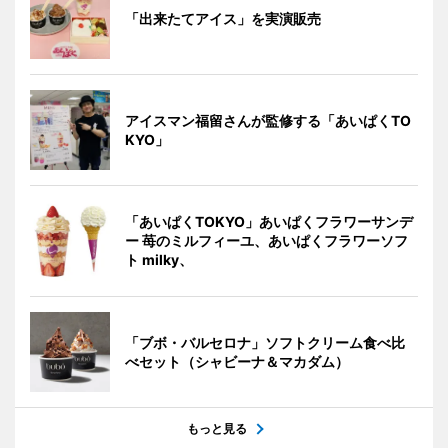
「出来たてアイス」を実演販売
アイスマン福留さんが監修する「あいぱくTO
KYO」
「あいぱくTOKYO」あいぱくフラワーサンデ
ー 苺のミルフィーユ、あいぱくフラワーソフ
ト milky、
「ブボ・バルセロナ」ソフトクリーム食べ比
べセット（シャビーナ＆マカダム）
もっと見る