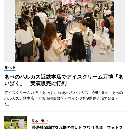
食べる
あべのハルカス近鉄本店でアイスクリーム万博「あ
いぱく」 実演販売に行列
アイスクリーム万博「あいぱく in あべのハルカス」が8月5日、あべの
ハルカス近鉄本店（大阪市阿倍野区）ウイング館9階催会場で始まっ
た。
見る・遊ぶ
長居植物園で2万株の白いヒマワリ見頃 フォトス