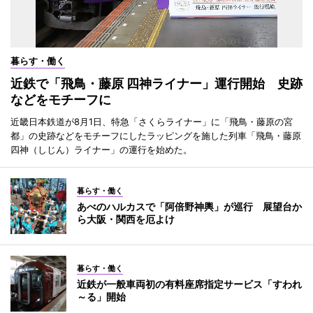
暮らす・働く
近鉄で「飛鳥・藤原 四神ライナー」運行開始 史跡
などをモチーフに
近畿日本鉄道が8月1日、特急「さくらライナー」に「飛鳥・藤原の宮
都」の史跡などをモチーフにしたラッピングを施した列車「飛鳥・藤原
四神（しじん）ライナー」の運行を始めた。
暮らす・働く
あべのハルカスで「阿倍野神輿」が巡行 展望台か
ら大阪・関西を厄よけ
暮らす・働く
近鉄が一般車両初の有料座席指定サービス「すわれ
～る」開始