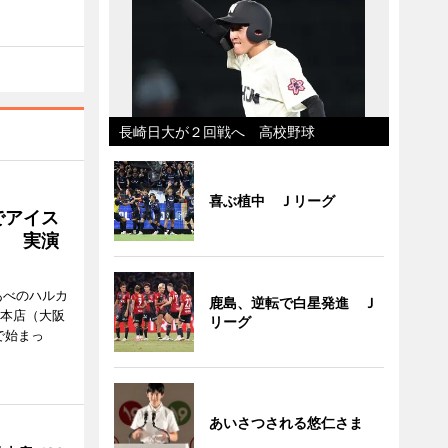
長崎日大が２回戦へ 高校野球
喜ぶ植中 Ｊリーグ
でアイス
」 実演
あべのハルカ
鹿島、逆転で白星発進 Ｊ
鉄本店（大阪
リーグ
で始まっ
あいさつされる悠仁さま