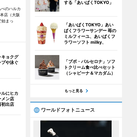
する「あいぱくTOKYO」
あべのハルカ
鉄本店（大阪
で始まっ
「あいぱくTOKYO」あい
ぱくフラワーサンデー 苺の
ミルフィーユ、あいぱくフ
ラワーソフト milky、
ッキョクグ
「ブボ・バルセロナ」ソフ
ンプや泳ぐ
トクリーム食べ比べセット
（シャビーナ＆マカダム）
もっと見る
ールにヒカ
ーメン店
西初出店
ワールドフォトニュース