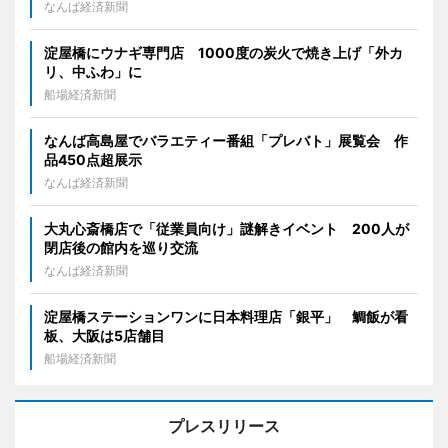
なんば経済新聞
淀屋橋にウナギ専門店 1000度の炭火で焼き上げ「外カ
リ、中ふわ」に
船場経済新聞
なんば高島屋でバラエティー番組「プレバト」展覧会 作
品450点超展示
なんば経済新聞
大丸心斎橋店で「従業員向け」謎解きイベント 200人が
閉店後の館内を巡り交流
なんば経済新聞
淀屋橋ステーションワンに日本料理店「銀平」 鯛飯が看
板、大阪は5店舗目
船場経済新聞
プレスリリース