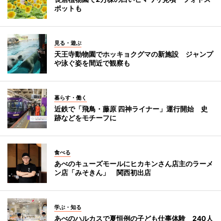
ポットも
見る・遊ぶ
天王寺動物園でホッキョクグマの新施設 ジャンプ
や泳ぐ姿を間近で観察も
暮らす・働く
近鉄で「飛鳥・藤原 四神ライナー」運行開始 史
跡などをモチーフに
食べる
あべのキューズモールにヒカキンさん店主のラーメ
ン店「みそきん」 関西初出店
学ぶ・知る
あべのハルカスで夏恒例の子ども仕事体験 240人