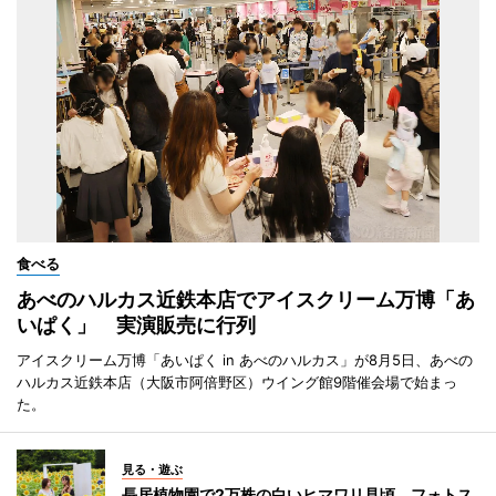
食べる
あべのハルカス近鉄本店でアイスクリーム万博「あ
いぱく」 実演販売に行列
アイスクリーム万博「あいぱく in あべのハルカス」が8月5日、あべの
ハルカス近鉄本店（大阪市阿倍野区）ウイング館9階催会場で始まっ
た。
見る・遊ぶ
長居植物園で2万株の白いヒマワリ見頃 フォトス