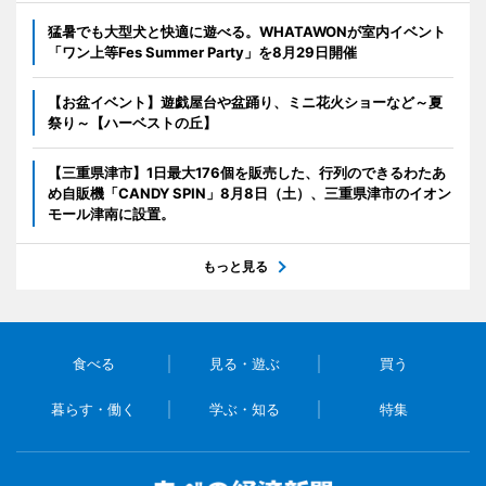
猛暑でも大型犬と快適に遊べる。WHATAWONが室内イベント
「ワン上等Fes Summer Party」を8月29日開催
【お盆イベント】遊戯屋台や盆踊り、ミニ花火ショーなど～夏
祭り～【ハーベストの丘】
【三重県津市】1日最大176個を販売した、行列のできるわたあ
め自販機「CANDY SPIN」8月8日（土）、三重県津市のイオン
モール津南に設置。
もっと見る
食べる
見る・遊ぶ
買う
暮らす・働く
学ぶ・知る
特集