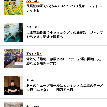
見る・遊ぶ
長居植物園で2万株の白いヒマワリ見頃 フォトス
ポットも
見る・遊ぶ
天王寺動物園でホッキョクグマの新施設 ジャンプ
や泳ぐ姿を間近で観察も
暮らす・働く
近鉄で「飛鳥・藤原 四神ライナー」運行開始 史
跡などをモチーフに
食べる
あべのキューズモールにヒカキンさん店主のラーメ
ン店「みそきん」 関西初出店
学ぶ・知る