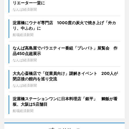
リエーター一堂に
なんば経済新聞
淀屋橋にウナギ専門店 1000度の炭火で焼き上げ「外カ
リ、中ふわ」に
船場経済新聞
なんば高島屋でバラエティー番組「プレバト」展覧会 作
品450点超展示
なんば経済新聞
大丸心斎橋店で「従業員向け」謎解きイベント 200人が
閉店後の館内を巡り交流
なんば経済新聞
淀屋橋ステーションワンに日本料理店「銀平」 鯛飯が看
板、大阪は5店舗目
船場経済新聞