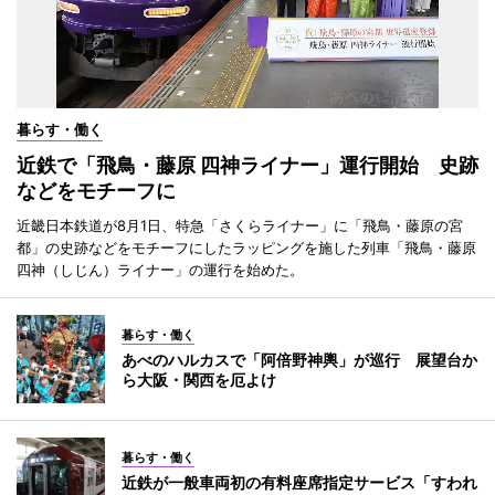
暮らす・働く
近鉄で「飛鳥・藤原 四神ライナー」運行開始 史跡
などをモチーフに
近畿日本鉄道が8月1日、特急「さくらライナー」に「飛鳥・藤原の宮
都」の史跡などをモチーフにしたラッピングを施した列車「飛鳥・藤原
四神（しじん）ライナー」の運行を始めた。
暮らす・働く
あべのハルカスで「阿倍野神輿」が巡行 展望台か
ら大阪・関西を厄よけ
暮らす・働く
近鉄が一般車両初の有料座席指定サービス「すわれ