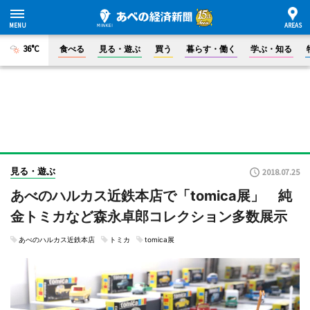
36°C
食べる
見る・遊ぶ
買う
暮らす・働く
学ぶ・知る
見る・遊ぶ
2018.07.25
あべのハルカス近鉄本店で「tomica展」 純
金トミカなど森永卓郎コレクション多数展示
あべのハルカス近鉄本店
トミカ
tomica展