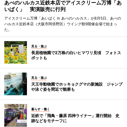
あべのハルカス近鉄本店でアイスクリーム万博「あ
いぱく」 実演販売に行列
アイスクリーム万博「あいぱく in あべのハルカス」が8月5日、あべの
ハルカス近鉄本店（大阪市阿倍野区）ウイング館9階催会場で始まっ
た。
見る・遊ぶ
長居植物園で2万株の白いヒマワリ見頃 フォトス
ポットも
見る・遊ぶ
天王寺動物園でホッキョクグマの新施設 ジャンプ
や泳ぐ姿を間近で観察も
暮らす・働く
近鉄で「飛鳥・藤原 四神ライナー」運行開始 史
跡などをモチーフに