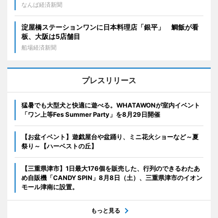
なんば経済新聞
淀屋橋ステーションワンに日本料理店「銀平」 鯛飯が看
板、大阪は5店舗目
船場経済新聞
プレスリリース
猛暑でも大型犬と快適に遊べる。WHATAWONが室内イベント
「ワン上等Fes Summer Party」を8月29日開催
【お盆イベント】遊戯屋台や盆踊り、ミニ花火ショーなど～夏
祭り～【ハーベストの丘】
【三重県津市】1日最大176個を販売した、行列のできるわたあ
め自販機「CANDY SPIN」8月8日（土）、三重県津市のイオン
モール津南に設置。
もっと見る