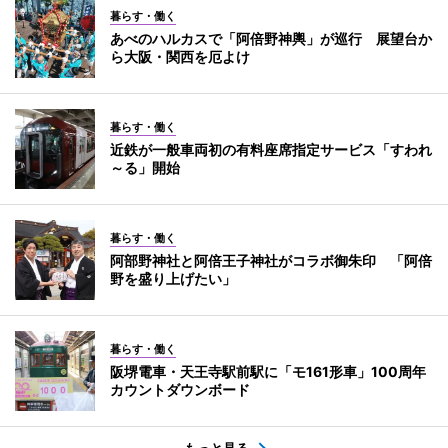
暮らす・働く
あべのハルカスで「阿倍野神輿」が巡行 展望台か
ら大阪・関西を厄よけ
暮らす・働く
近鉄が一般車両初の有料座席指定サービス「すわれ
～る」開始
暮らす・働く
阿部野神社と阿倍王子神社がコラボ御朱印 「阿倍
野を盛り上げたい」
暮らす・働く
阪堺電車・天王寺駅前駅に「モ161形車」100周年
カウントダウンボード
もっと見る