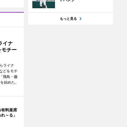
もっと見る
ライナ
をモチー
らライナ
などをモチ
「飛鳥・藤
行を始めた。
の有料座席
われ～る」