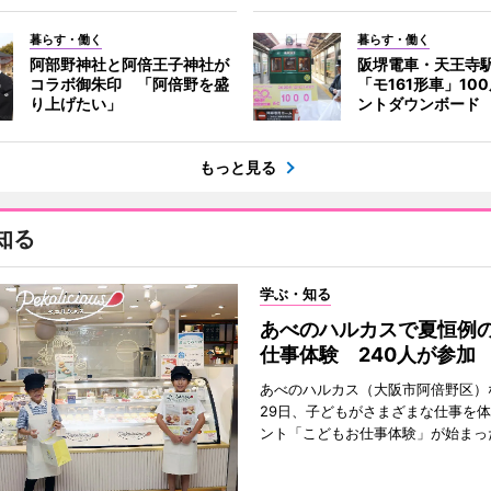
暮らす・働く
暮らす・働く
阿部野神社と阿倍王子神社が
阪堺電車・天王寺
コラボ御朱印 「阿倍野を盛
「モ161形車」10
り上げたい」
ントダウンボード
もっと見る
知る
学ぶ・知る
あべのハルカスで夏恒例
仕事体験 240人が参加
あべのハルカス（大阪市阿倍野区）
29日、子どもがさまざまな仕事を
ント「こどもお仕事体験」が始まっ