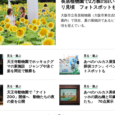
長居植物園で2万株の白い
リ見頃 フォトスポット
大阪市立長居植物園（大阪市東住吉
園内）で現在、夏の風物詩であるヒ
頃を迎えている。
見る・遊ぶ
見る・遊ぶ
天王寺動物園でホッキョクグ
あべのハルカス展
マの新施設 ジャンプや泳ぐ
探偵コナン」イベ
姿を間近で観察も
トスポットも
見る・遊ぶ
見る・遊ぶ
天王寺動物園で「ナイト
あべのハルカス美
ZOO」開催へ 動物たちの夜
ッホの跳ね橋と印
の姿を公開
たち」 70点展示