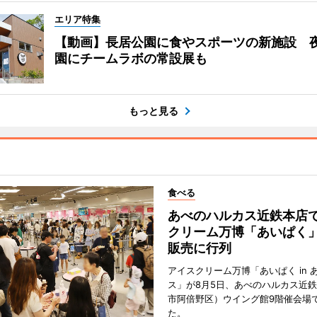
エリア特集
【動画】長居公園に食やスポーツの新施設 
園にチームラボの常設展も
もっと見る
食べる
あべのハルカス近鉄本店
クリーム万博「あいぱく
販売に行列
アイスクリーム万博「あいぱく in 
ス」が8月5日、あべのハルカス近
市阿倍野区）ウイング館9階催会場
た。