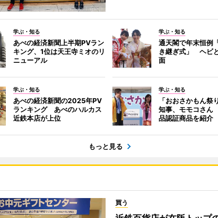
学ぶ・知る
学ぶ・知る
あべの経済新聞上半期PVラン
通天閣で年末恒例
キング、1位は天王寺ミオのリ
き継ぎ式」 ヘビ
ニューアル
面
学ぶ・知る
学ぶ・知る
あべの経済新聞の2025年PV
「おおさかもん祭
ランキング あべのハルカス
知事、モモコさん
近鉄本店が上位
品認証商品を紹介
もっと見る
買う