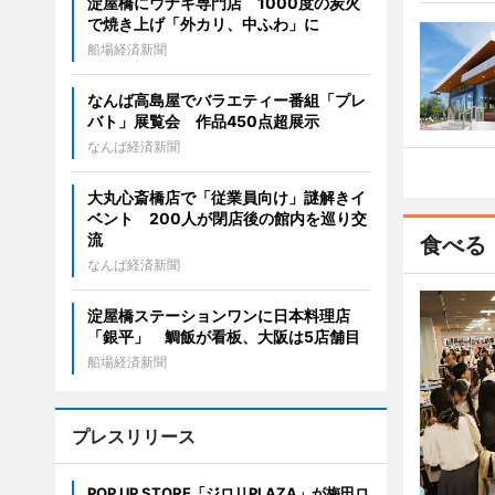
淀屋橋にウナギ専門店 1000度の炭火
で焼き上げ「外カリ、中ふわ」に
船場経済新聞
なんば高島屋でバラエティー番組「プレ
バト」展覧会 作品450点超展示
なんば経済新聞
大丸心斎橋店で「従業員向け」謎解きイ
ベント 200人が閉店後の館内を巡り交
流
食べる
なんば経済新聞
淀屋橋ステーションワンに日本料理店
「銀平」 鯛飯が看板、大阪は5店舗目
船場経済新聞
プレスリリース
POP UP STORE「ジロリPLAZA」が梅田ロ