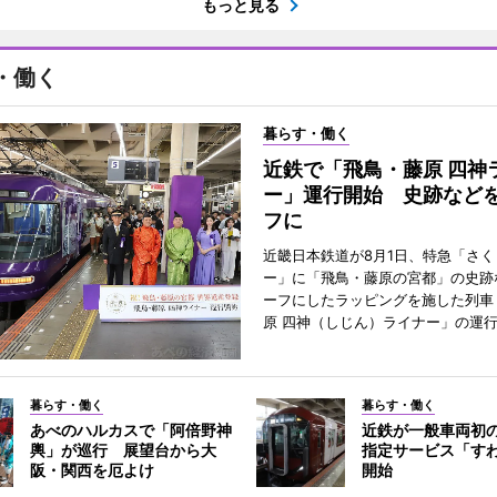
もっと見る
・働く
暮らす・働く
近鉄で「飛鳥・藤原 四神
ー」運行開始 史跡など
フに
近畿日本鉄道が8月1日、特急「さく
ー」に「飛鳥・藤原の宮都」の史跡
ーフにしたラッピングを施した列車
原 四神（しじん）ライナー」の運
暮らす・働く
暮らす・働く
あべのハルカスで「阿倍野神
近鉄が一般車両初
輿」が巡行 展望台から大
指定サービス「す
阪・関西を厄よけ
開始