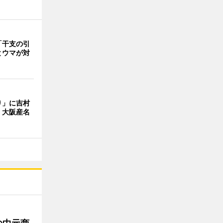
「干支の引
とウマが対
り」に吉村
 大阪産名