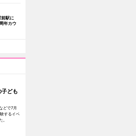
駅前駅に
0周年カウ
の子ども
などで7月
体験するイベ
た。