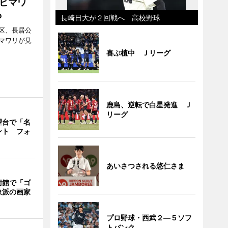
ヒマワ
も
長崎日大が２回戦へ 高校野球
区、長居公
マワリが見
喜ぶ植中 Ｊリーグ
鹿島、逆転で白星発進 Ｊ
リーグ
望台で「名
ント フォ
あいさつされる悠仁さま
術館で「ゴ
象派の画家
プロ野球・西武２―５ソフ
トバンク