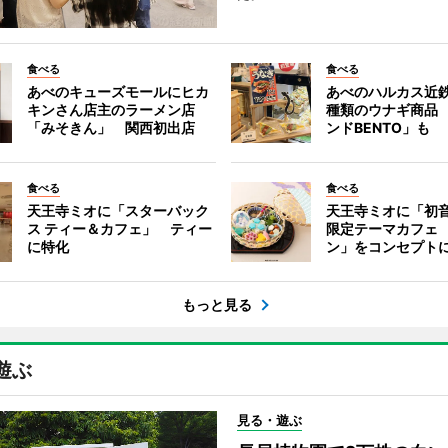
食べる
食べる
あべのキューズモールにヒカ
あべのハルカス近鉄
キンさん店主のラーメン店
種類のウナギ商品
「みそきん」 関西初出店
ンドBENTO」も
食べる
食べる
天王寺ミオに「スターバック
天王寺ミオに「初
ス ティー＆カフェ」 ティー
限定テーマカフェ
に特化
ン」をコンセプト
もっと見る
遊ぶ
見る・遊ぶ