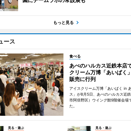
園にチームラボの常設展も
もっと見る
ュース
食べる
あべのハルカス近鉄本店
クリーム万博「あいぱく
販売に行列
アイスクリーム万博「あいぱく in 
ス」が8月5日、あべのハルカス近
市阿倍野区）ウイング館9階催会場
た。
見る・遊ぶ
見る・遊ぶ