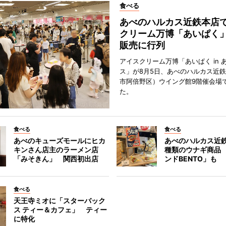
食べる
あべのハルカス近鉄本店
クリーム万博「あいぱく
販売に行列
アイスクリーム万博「あいぱく in 
ス」が8月5日、あべのハルカス近
市阿倍野区）ウイング館9階催会場
た。
食べる
食べる
あべのキューズモールにヒカ
あべのハルカス近鉄
キンさん店主のラーメン店
種類のウナギ商品
「みそきん」 関西初出店
ンドBENTO」も
食べる
天王寺ミオに「スターバック
ス ティー＆カフェ」 ティー
に特化