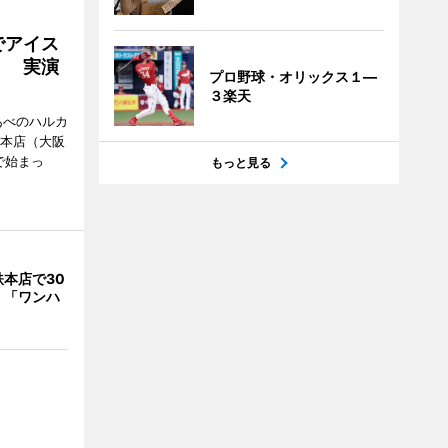
でアイス
」 実演
プロ野球・オリックス１―
３楽天
あべのハルカ
鉄本店（大阪
で始まっ
もっと見る
本店で30
 「ワンハ