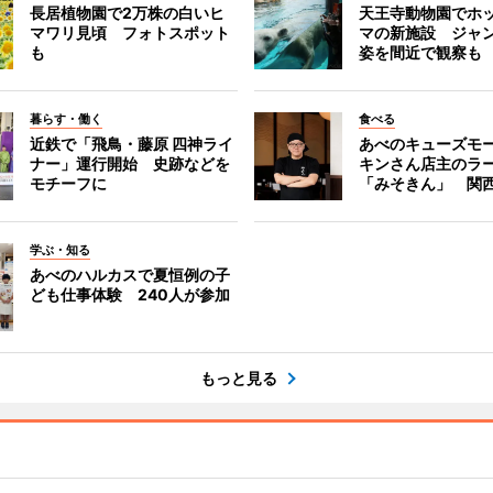
長居植物園で2万株の白いヒ
天王寺動物園でホ
マワリ見頃 フォトスポット
マの新施設 ジャ
も
姿を間近で観察も
暮らす・働く
食べる
近鉄で「飛鳥・藤原 四神ライ
あべのキューズモ
ナー」運行開始 史跡などを
キンさん店主のラ
モチーフに
「みそきん」 関
学ぶ・知る
あべのハルカスで夏恒例の子
ども仕事体験 240人が参加
もっと見る