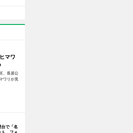
ヒマワ
も
区、長居公
マワリが見
望台で「名
ント フォ