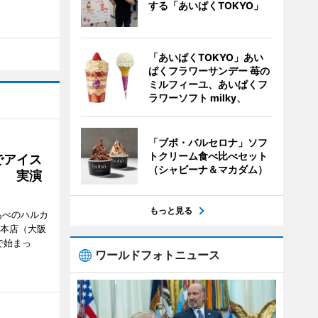
する「あいぱくTOKYO」
「あいぱくTOKYO」あい
ぱくフラワーサンデー 苺の
ミルフィーユ、あいぱくフ
ラワーソフト milky、
「ブボ・バルセロナ」ソフ
トクリーム食べ比べセット
でアイス
（シャビーナ＆マカダム）
」 実演
もっと見る
あべのハルカ
鉄本店（大阪
で始まっ
ワールドフォトニュース