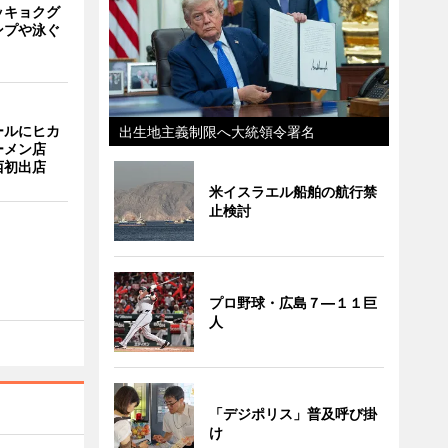
ッキョクグ
ンプや泳ぐ
ールにヒカ
出生地主義制限へ大統領令署名
ーメン店
西初出店
米イスラエル船舶の航行禁
止検討
プロ野球・広島７―１１巨
人
「デジポリス」普及呼び掛
け