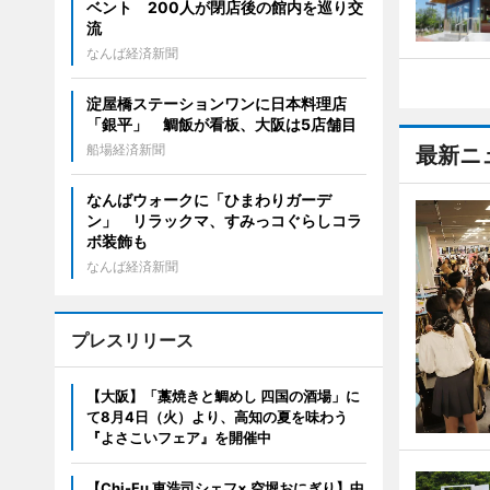
ベント 200人が閉店後の館内を巡り交
流
なんば経済新聞
淀屋橋ステーションワンに日本料理店
「銀平」 鯛飯が看板、大阪は5店舗目
船場経済新聞
最新ニ
なんばウォークに「ひまわりガーデ
ン」 リラックマ、すみっコぐらしコラ
ボ装飾も
なんば経済新聞
プレスリリース
【大阪】「藁焼きと鯛めし 四国の酒場」に
て8月4日（火）より、高知の夏を味わう
『よさこいフェア』を開催中
【Chi-Fu 東浩司シェフ× 空堀おにぎり】中