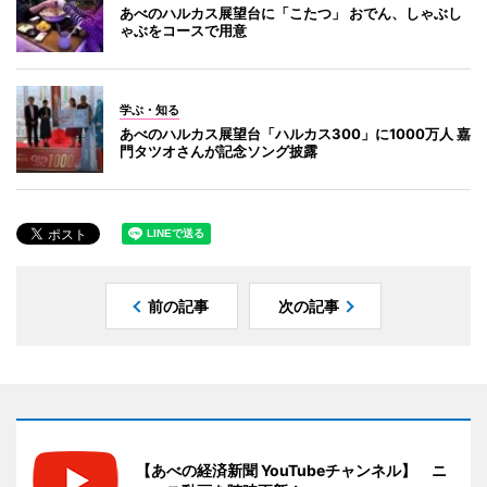
あべのハルカス展望台に「こたつ」 おでん、しゃぶし
ゃぶをコースで用意
学ぶ・知る
あべのハルカス展望台「ハルカス300」に1000万人 嘉
門タツオさんが記念ソング披露
前の記事
次の記事
【あべの経済新聞 YouTubeチャンネル】 ニ