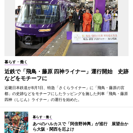
暮らす・働く
近鉄で「飛鳥・藤原 四神ライナー」運行開始 史跡
などをモチーフに
近畿日本鉄道が8月1日、特急「さくらライナー」に「飛鳥・藤原の宮
都」の史跡などをモチーフにしたラッピングを施した列車「飛鳥・藤原
四神（しじん）ライナー」の運行を始めた。
暮らす・働く
あべのハルカスで「阿倍野神輿」が巡行 展望台か
ら大阪・関西を厄よけ