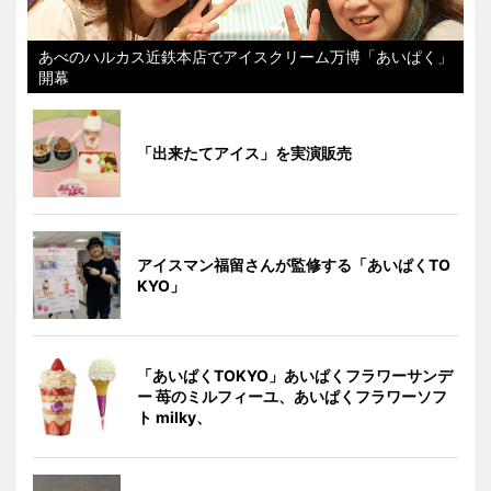
あべのハルカス近鉄本店でアイスクリーム万博「あいぱく」
開幕
「出来たてアイス」を実演販売
アイスマン福留さんが監修する「あいぱくTO
KYO」
「あいぱくTOKYO」あいぱくフラワーサンデ
ー 苺のミルフィーユ、あいぱくフラワーソフ
ト milky、