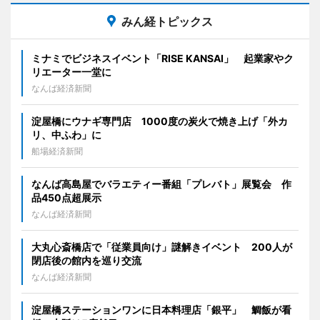
みん経トピックス
ミナミでビジネスイベント「RISE KANSAI」 起業家やク
リエーター一堂に
なんば経済新聞
淀屋橋にウナギ専門店 1000度の炭火で焼き上げ「外カ
リ、中ふわ」に
船場経済新聞
なんば高島屋でバラエティー番組「プレバト」展覧会 作
品450点超展示
なんば経済新聞
大丸心斎橋店で「従業員向け」謎解きイベント 200人が
閉店後の館内を巡り交流
なんば経済新聞
淀屋橋ステーションワンに日本料理店「銀平」 鯛飯が看