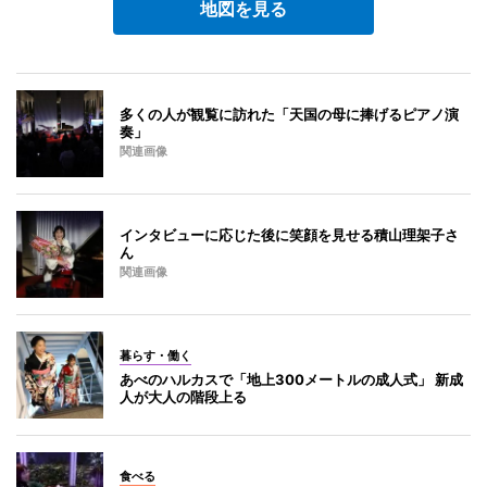
地図を見る
多くの人が観覧に訪れた「天国の母に捧げるピアノ演
奏」
関連画像
インタビューに応じた後に笑顔を見せる積山理架子さ
ん
関連画像
暮らす・働く
あべのハルカスで「地上300メートルの成人式」 新成
人が大人の階段上る
食べる