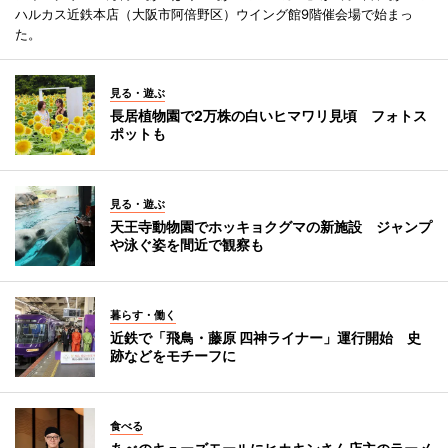
ハルカス近鉄本店（大阪市阿倍野区）ウイング館9階催会場で始まっ
た。
見る・遊ぶ
長居植物園で2万株の白いヒマワリ見頃 フォトス
ポットも
見る・遊ぶ
天王寺動物園でホッキョクグマの新施設 ジャンプ
や泳ぐ姿を間近で観察も
暮らす・働く
近鉄で「飛鳥・藤原 四神ライナー」運行開始 史
跡などをモチーフに
食べる