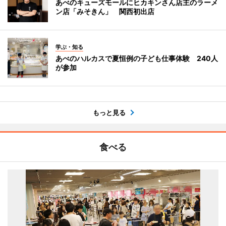
あべのキューズモールにヒカキンさん店主のラーメ
ン店「みそきん」 関西初出店
学ぶ・知る
あべのハルカスで夏恒例の子ども仕事体験 240人
が参加
もっと見る
食べる