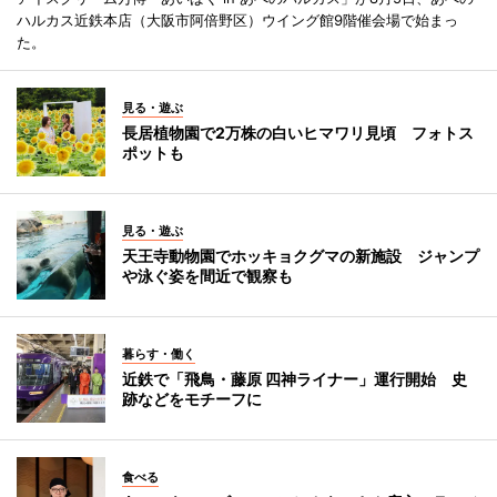
ハルカス近鉄本店（大阪市阿倍野区）ウイング館9階催会場で始まっ
た。
見る・遊ぶ
長居植物園で2万株の白いヒマワリ見頃 フォトス
ポットも
見る・遊ぶ
天王寺動物園でホッキョクグマの新施設 ジャンプ
や泳ぐ姿を間近で観察も
暮らす・働く
近鉄で「飛鳥・藤原 四神ライナー」運行開始 史
跡などをモチーフに
食べる