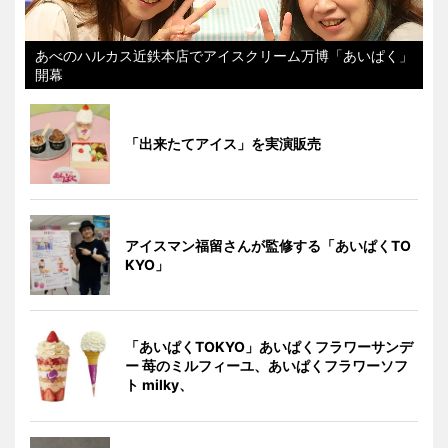
あべのハルカス近鉄本店でアイスクリーム万博「あいぱく」
開幕
「出来たてアイス」を実演販売
アイスマン福留さんが監修する「あいぱくTO
KYO」
「あいぱくTOKYO」あいぱくフラワーサンデ
ー 苺のミルフィーユ、あいぱくフラワーソフ
ト milky、