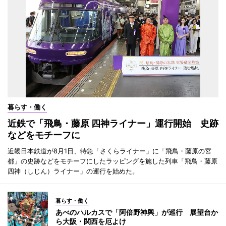
暮らす・働く
近鉄で「飛鳥・藤原 四神ライナー」運行開始 史跡
などをモチーフに
近畿日本鉄道が8月1日、特急「さくらライナー」に「飛鳥・藤原の宮
都」の史跡などをモチーフにしたラッピングを施した列車「飛鳥・藤原
四神（しじん）ライナー」の運行を始めた。
暮らす・働く
あべのハルカスで「阿倍野神輿」が巡行 展望台か
ら大阪・関西を厄よけ