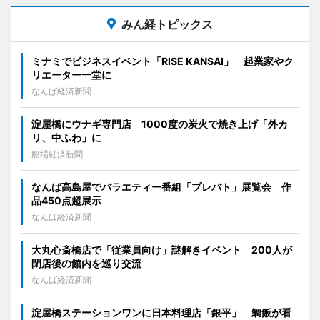
みん経トピックス
ミナミでビジネスイベント「RISE KANSAI」 起業家やク
リエーター一堂に
なんば経済新聞
淀屋橋にウナギ専門店 1000度の炭火で焼き上げ「外カ
リ、中ふわ」に
船場経済新聞
なんば高島屋でバラエティー番組「プレバト」展覧会 作
品450点超展示
なんば経済新聞
大丸心斎橋店で「従業員向け」謎解きイベント 200人が
閉店後の館内を巡り交流
なんば経済新聞
淀屋橋ステーションワンに日本料理店「銀平」 鯛飯が看