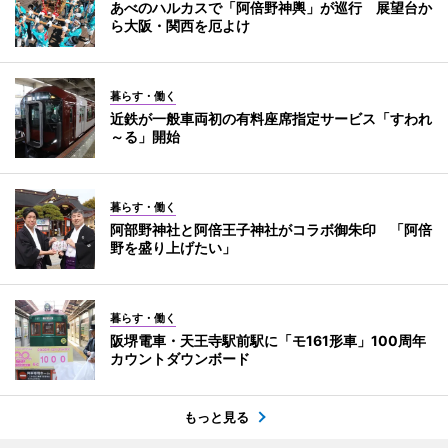
あべのハルカスで「阿倍野神輿」が巡行 展望台か
ら大阪・関西を厄よけ
暮らす・働く
近鉄が一般車両初の有料座席指定サービス「すわれ
～る」開始
暮らす・働く
阿部野神社と阿倍王子神社がコラボ御朱印 「阿倍
野を盛り上げたい」
暮らす・働く
阪堺電車・天王寺駅前駅に「モ161形車」100周年
カウントダウンボード
もっと見る