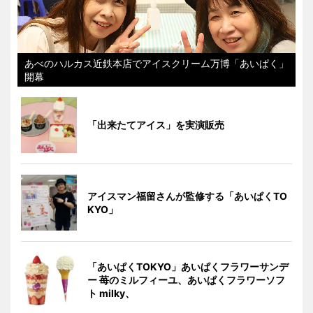
あべのハルカス近鉄本店でアイスクリーム万博「あいぱく」
開幕
「出来たてアイス」を実演販売
アイスマン福留さんが監修する「あいぱくTO
KYO」
「あいぱくTOKYO」あいぱくフラワーサンデ
ー 苺のミルフィーユ、あいぱくフラワーソフ
ト milky、