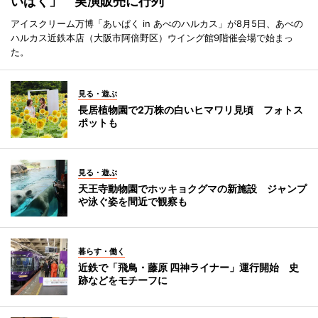
いぱく」 実演販売に行列
アイスクリーム万博「あいぱく in あべのハルカス」が8月5日、あべの
ハルカス近鉄本店（大阪市阿倍野区）ウイング館9階催会場で始まっ
た。
見る・遊ぶ
長居植物園で2万株の白いヒマワリ見頃 フォトス
ポットも
見る・遊ぶ
天王寺動物園でホッキョクグマの新施設 ジャンプ
や泳ぐ姿を間近で観察も
暮らす・働く
近鉄で「飛鳥・藤原 四神ライナー」運行開始 史
跡などをモチーフに