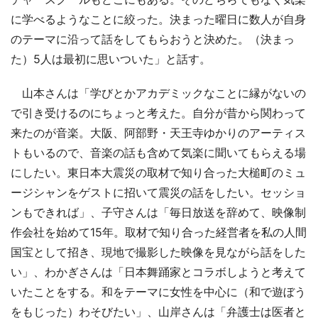
に学べるようなことに絞った。決まった曜日に数人が自身
のテーマに沿って話をしてもらおうと決めた。（決まっ
た）5人は最初に思いついた」と話す。
山本さんは「学びとかアカデミックなことに縁がないの
で引き受けるのにちょっと考えた。自分が昔から関わって
来たのが音楽。大阪、阿部野・天王寺ゆかりのアーティス
トもいるので、音楽の話も含めて気楽に聞いてもらえる場
にしたい。東日本大震災の取材で知り合った大槌町のミュ
ージシャンをゲストに招いて震災の話をしたい。セッショ
ンもできれば」、子守さんは「毎日放送を辞めて、映像制
作会社を始めて15年。取材で知り合った経営者を私の人間
国宝として招き、現地で撮影した映像を見ながら話をした
い」、わかぎさんは「日本舞踊家とコラボしようと考えて
いたことをする。和をテーマに女性を中心に（和で遊ぼう
をもじった）わそびたい」、山岸さんは「弁護士は医者と