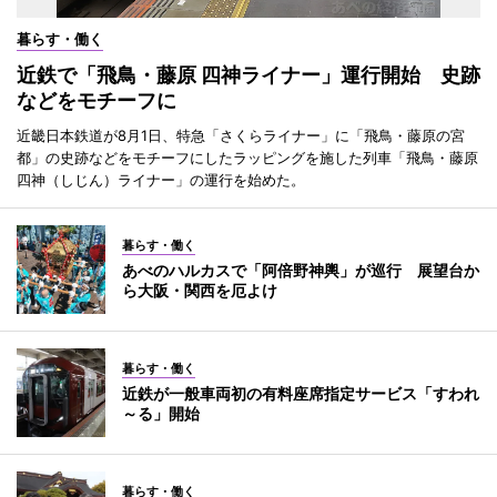
暮らす・働く
近鉄で「飛鳥・藤原 四神ライナー」運行開始 史跡
などをモチーフに
近畿日本鉄道が8月1日、特急「さくらライナー」に「飛鳥・藤原の宮
都」の史跡などをモチーフにしたラッピングを施した列車「飛鳥・藤原
四神（しじん）ライナー」の運行を始めた。
暮らす・働く
あべのハルカスで「阿倍野神輿」が巡行 展望台か
ら大阪・関西を厄よけ
暮らす・働く
近鉄が一般車両初の有料座席指定サービス「すわれ
～る」開始
暮らす・働く