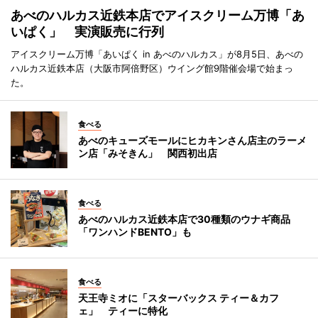
あべのハルカス近鉄本店でアイスクリーム万博「あ
いぱく」 実演販売に行列
アイスクリーム万博「あいぱく in あべのハルカス」が8月5日、あべの
ハルカス近鉄本店（大阪市阿倍野区）ウイング館9階催会場で始まっ
た。
食べる
あべのキューズモールにヒカキンさん店主のラーメ
ン店「みそきん」 関西初出店
食べる
あべのハルカス近鉄本店で30種類のウナギ商品
「ワンハンドBENTO」も
食べる
天王寺ミオに「スターバックス ティー＆カフ
ェ」 ティーに特化