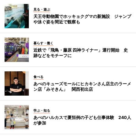
見る・遊ぶ
天王寺動物園でホッキョクグマの新施設 ジャンプ
や泳ぐ姿を間近で観察も
暮らす・働く
近鉄で「飛鳥・藤原 四神ライナー」運行開始 史
跡などをモチーフに
食べる
あべのキューズモールにヒカキンさん店主のラーメ
ン店「みそきん」 関西初出店
学ぶ・知る
あべのハルカスで夏恒例の子ども仕事体験 240人
が参加