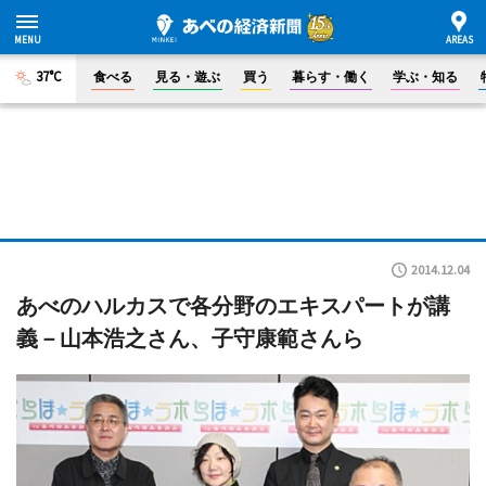
37°C
食べる
見る・遊ぶ
買う
暮らす・働く
学ぶ・知る
2014.12.04
あべのハルカスで各分野のエキスパートが講
義－山本浩之さん、子守康範さんら