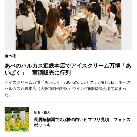
食べる
あべのハルカス近鉄本店でアイスクリーム万博「あ
いぱく」 実演販売に行列
アイスクリーム万博「あいぱく in あべのハルカス」が8月5日、あべの
ハルカス近鉄本店（大阪市阿倍野区）ウイング館9階催会場で始まっ
た。
見る・遊ぶ
長居植物園で2万株の白いヒマワリ見頃 フォトス
ポットも