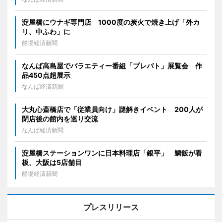
淀屋橋にウナギ専門店 1000度の炭火で焼き上げ「外カ
リ、中ふわ」に
船場経済新聞
なんば高島屋でバラエティー番組「プレバト」展覧会 作
品450点超展示
なんば経済新聞
大丸心斎橋店で「従業員向け」謎解きイベント 200人が
閉店後の館内を巡り交流
なんば経済新聞
淀屋橋ステーションワンに日本料理店「銀平」 鯛飯が看
板、大阪は5店舗目
船場経済新聞
プレスリリース