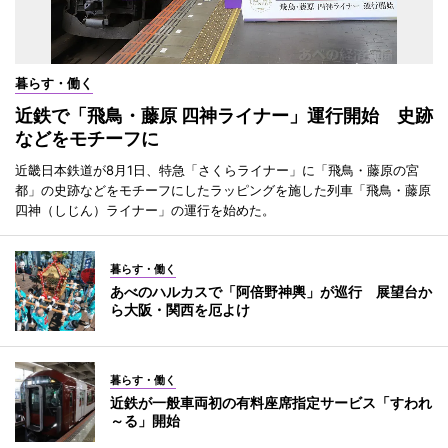
暮らす・働く
近鉄で「飛鳥・藤原 四神ライナー」運行開始 史跡
などをモチーフに
近畿日本鉄道が8月1日、特急「さくらライナー」に「飛鳥・藤原の宮
都」の史跡などをモチーフにしたラッピングを施した列車「飛鳥・藤原
四神（しじん）ライナー」の運行を始めた。
暮らす・働く
あべのハルカスで「阿倍野神輿」が巡行 展望台か
ら大阪・関西を厄よけ
暮らす・働く
近鉄が一般車両初の有料座席指定サービス「すわれ
～る」開始