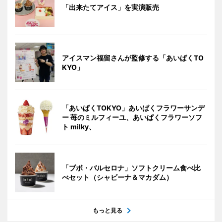
「出来たてアイス」を実演販売
アイスマン福留さんが監修する「あいぱくTO
KYO」
「あいぱくTOKYO」あいぱくフラワーサンデ
ー 苺のミルフィーユ、あいぱくフラワーソフ
ト milky、
「ブボ・バルセロナ」ソフトクリーム食べ比
べセット（シャビーナ＆マカダム）
もっと見る