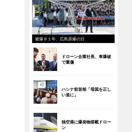
被爆８１年、広島原爆の日
ドローン企業社長、車爆破
で重傷
ハシナ前首相「母国を正し
い道に」
独空港に爆発物搭載ドロー
ン