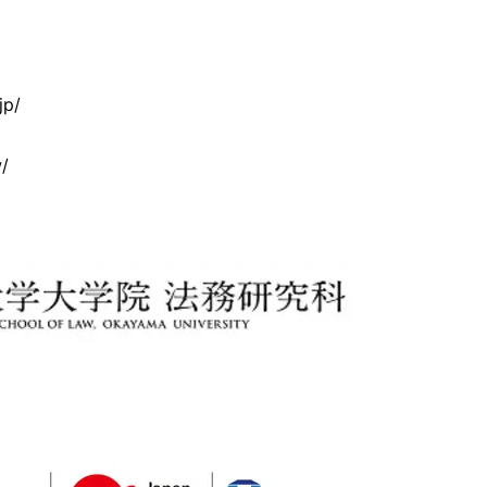
jp/
/