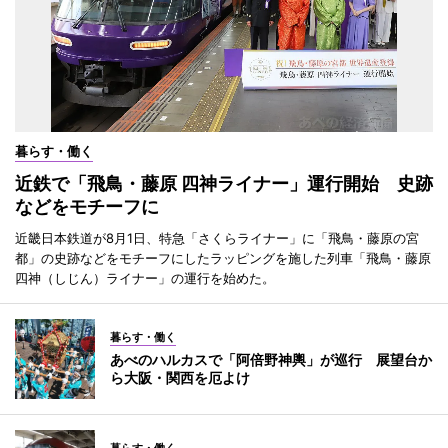
暮らす・働く
近鉄で「飛鳥・藤原 四神ライナー」運行開始 史跡
などをモチーフに
近畿日本鉄道が8月1日、特急「さくらライナー」に「飛鳥・藤原の宮
都」の史跡などをモチーフにしたラッピングを施した列車「飛鳥・藤原
四神（しじん）ライナー」の運行を始めた。
暮らす・働く
あべのハルカスで「阿倍野神輿」が巡行 展望台か
ら大阪・関西を厄よけ