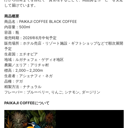
して届けています。
商品概要
商品名：PAIKAJI COFFEE BLACK COFFEE
内容量：500ml
容器：瓶
発売時期：2026年6月中旬予定
販売場所：ホテル売店・リゾート施設・ギフトショップなどで順次展開
予定
生産国：エチオピア
地域：ルガチェフェ・ゲディオ地区
農園／エリア：アリチャ村
標高：2,000～2,200m
生産者：アシェナフィ・ネガ
品種：デガ
精製方法：ナチュラル
フレーバー：ブルーベリー, りんご, シナモン, ダージリン
PAIKAJI COFFEEについて