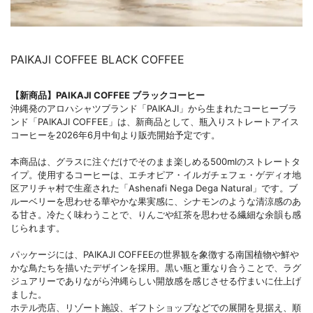
PAIKAJI COFFEE BLACK COFFEE
【新商品】PAIKAJI COFFEE ブラックコーヒー
沖縄発のアロハシャツブランド「PAIKAJI」から生まれたコーヒーブラ
ンド「PAIKAJI COFFEE」は、新商品として、瓶入りストレートアイス
コーヒーを2026年6月中旬より販売開始予定です。
本商品は、グラスに注ぐだけでそのまま楽しめる500mlのストレートタ
イプ。使用するコーヒーは、エチオピア・イルガチェフェ・ゲディオ地
区アリチャ村で生産された「Ashenafi Nega Dega Natural」です。ブ
ルーベリーを思わせる華やかな果実感に、シナモンのような清涼感のあ
る甘さ。冷たく味わうことで、りんごや紅茶を思わせる繊細な余韻も感
じられます。
パッケージには、PAIKAJI COFFEEの世界観を象徴する南国植物や鮮や
かな鳥たちを描いたデザインを採用。黒い瓶と重なり合うことで、ラグ
ジュアリーでありながら沖縄らしい開放感を感じさせる佇まいに仕上げ
ました。
ホテル売店、リゾート施設、ギフトショップなどでの展開を見据え、順