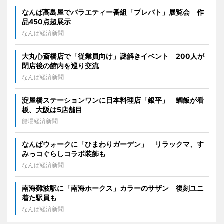
なんば高島屋でバラエティー番組「プレバト」展覧会 作
品450点超展示
なんば経済新聞
大丸心斎橋店で「従業員向け」謎解きイベント 200人が
閉店後の館内を巡り交流
なんば経済新聞
淀屋橋ステーションワンに日本料理店「銀平」 鯛飯が看
板、大阪は5店舗目
船場経済新聞
なんばウォークに「ひまわりガーデン」 リラックマ、す
みっコぐらしコラボ装飾も
なんば経済新聞
南海難波駅に「南海ホークス」カラーのサザン 復刻ユニ
着た駅員も
なんば経済新聞