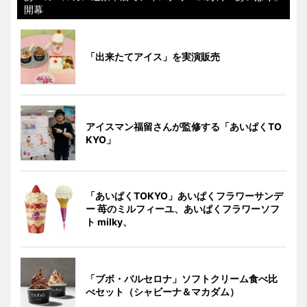
開幕
「出来たてアイス」を実演販売
アイスマン福留さんが監修する「あいぱくTO
KYO」
「あいぱくTOKYO」あいぱくフラワーサンデ
ー 苺のミルフィーユ、あいぱくフラワーソフ
ト milky、
「ブボ・バルセロナ」ソフトクリーム食べ比
べセット（シャビーナ＆マカダム）