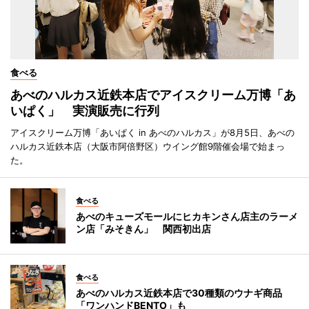
食べる
あべのハルカス近鉄本店でアイスクリーム万博「あ
いぱく」 実演販売に行列
アイスクリーム万博「あいぱく in あべのハルカス」が8月5日、あべの
ハルカス近鉄本店（大阪市阿倍野区）ウイング館9階催会場で始まっ
た。
食べる
あべのキューズモールにヒカキンさん店主のラーメ
ン店「みそきん」 関西初出店
食べる
あべのハルカス近鉄本店で30種類のウナギ商品
「ワンハンドBENTO」も