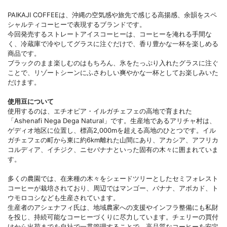
PAIKAJI COFFEEは、沖縄の空気感や旅先で感じる高揚感、余韻をスペ
シャルティコーヒーで表現するブランドです。
今回発売するストレートアイスコーヒーは、コーヒーを淹れる手間な
く、冷蔵庫で冷やしてグラスに注ぐだけで、香り豊かな一杯を楽しめる
商品です。
ブラックのまま楽しむのはもちろん、氷をたっぷり入れたグラスに注ぐ
ことで、リゾートシーンにふさわしい爽やかな一杯としてお楽しみいた
だけます。
使用豆について
使用するのは、エチオピア・イルガチェフェの高地で育まれた
「Ashenafi Nega Dega Natural」です。生産地であるアリチャ村は、
ゲディオ地区に位置し、標高2,000mを超える高地のひとつです。イル
ガチェフェの町から東に約6km離れた山間にあり、アカシア、アフリカ
コルディア、イチジク、ニセバナナといった固有の木々に囲まれていま
す。
多くの農園では、在来種の木々をシェードツリーとしたセミフォレスト
コーヒーが栽培されており、周辺ではマンゴー、バナナ、アボカド、ト
ウモロコシなども生産されています。
生産者のアシェナフィ氏は、地域農家への支援やインフラ整備にも私財
を投じ、持続可能なコーヒーづくりに尽力しています。チェリーの買付
けから出荷までを自社で一貫管理することで、高品質なコーヒーを安定