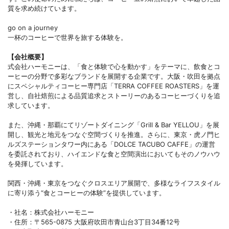
質を求め続けています。
go on a journey
一杯のコーヒーで世界を旅する体験を。
【会社概要】
式会社ハーモニーは、「食と体験で心を動かす」をテーマに、飲食とコ
ーヒーの分野で多彩なブランドを展開する企業です。大阪・吹田を拠点
にスペシャルティコーヒー専門店「TERRA COFFEE ROASTERS」を運
営し、自社焙煎による品質追求とストーリーのあるコーヒーづくりを追
求しています。
また、沖縄・那覇にてリゾートダイニング「Grill & Bar YELLOU」を展
開し、観光と地元をつなぐ空間づくりを推進。さらに、東京・虎ノ門ヒ
ルズステーションタワー内にある「DOLCE TACUBO CAFFE」の運営
を委託されており、ハイエンドな食と空間演出においてもそのノウハウ
を発揮しています。
関西・沖縄・東京をつなぐクロスエリア展開で、多様なライフスタイル
に寄り添う“食とコーヒーの体験”を提供しています。
・社名：株式会社ハーモニー
・住所：〒565-0875 大阪府吹田市青山台3丁目34番12号