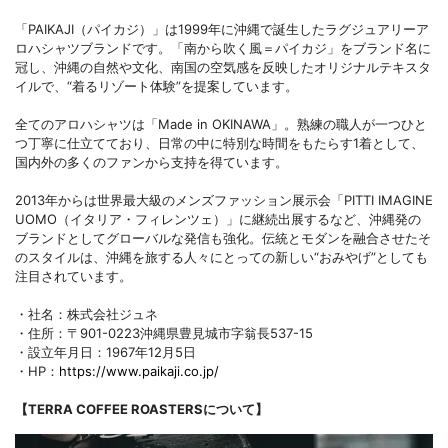
「PAIKAJI（パイカジ）」は1999年に沖縄で誕生したラグジュアリーア
ロハシャツブランドです。「南から吹く風＝パイカジ」をブランド名に
冠し、沖縄の自然や文化、南国の空気感を反映したオリジナルテキスタ
イルで、“着るリゾート体験”を提案しています。
全てのアロハシャツは「Made in OKINAWA」。熟練の職人が一つひと
つ丁寧に仕立てており、日常の中に特別な時間をもたらす1着として、
国内外の多くのファンから支持を得ています。
2013年からは世界最大級のメンズファッション展示会「PITTI IMAGINE
UOMO（イタリア・フィレンツェ）」に継続出展するなど、沖縄発の
ブランドとしてグローバルな発信も強化。伝統とモダンを融合させたそ
のスタイルは、沖縄を旅する人々にとっての新しい“おみやげ”としても
注目されています。
・社名：株式会社ジュネ
・住所：〒901-0223沖縄県豊見城市字翁長537-15
・設立年月日：1967年12月5日
・HP：
https://www.paikaji.co.jp/
【TERRA COFFEE ROASTERSについて】